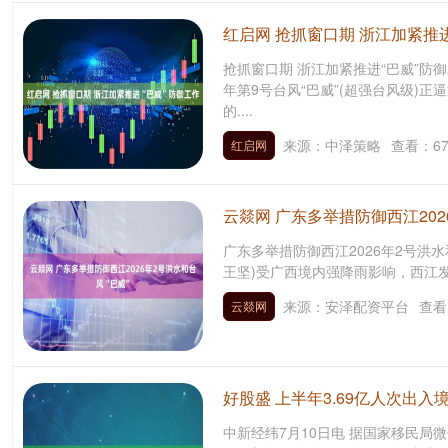
红启网 抢抓窗口期 浙江加紧推
抢抓窗口期 浙江加紧推进“巴威”防御
年第9号台风“巴威”(超强台风级)
的....
来源：中泽策略
查看：
6
红启网
云燚网 广东多举措防御西江202
广东多举措防御西江2026年2号洪水和
王坚)受广西境内强降雨影响，西江发生2
来源：安泽配资平台
查看
云燚网
好股盛 上半年3.69亿人次出入
中新经纬7月10日电 据国家移民局