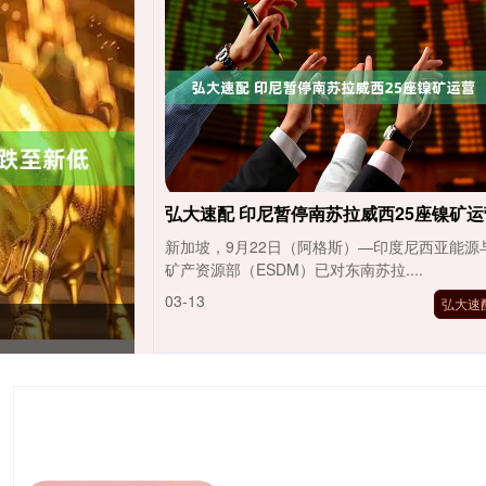
弘大速配 印尼暂停南苏拉威西25座镍矿运
新加坡，9月22日（阿格斯）—印度尼西亚能源
矿产资源部（ESDM）已对东南苏拉....
03-13
弘大速