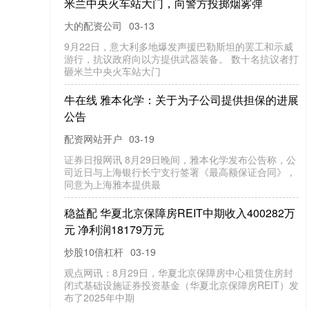
米兰中央火车站大门，向警方投掷烟雾弹
大的配资公司
03-13
9月22日，意大利多地爆发声援巴勒斯坦的罢工和示威
游行，抗议政府向以方提供武器装备。 数十名抗议者打
砸米兰中央火车站大门
牛在线 雅本化学：关于为子公司提供担保的进展
公告
配资网站开户
03-19
证券日报网讯 8月29日晚间，雅本化学发布公告称，公
司近日与上海银行长宁支行签署《最高额保证合同》，
同意为上海雅本提供最
稳益配 华夏北京保障房REIT中期收入400282万
元 净利润18179万元
炒股10倍杠杆
03-19
观点网讯：8月29日，华夏北京保障房中心租赁住房封
闭式基础设施证券投资基金（华夏北京保障房REIT）发
布了2025年中期