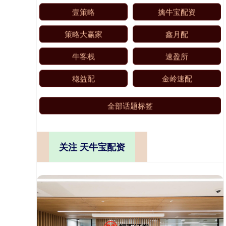
壹策略
擒牛宝配资
策略大赢家
鑫月配
牛客栈
速盈所
稳益配
金岭速配
全部话题标签
关注 天牛宝配资