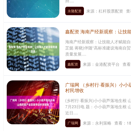
持....
来源：杠杆股票配资
查
永隆配资
鑫配资 海南产经新观察：让技
海南产经新观察：让技能人才赋能自贸
芷懿 蒋晓)伴随“高标准建设海南自
质量发展....
来源：金港配资平台
查看
鑫配资
广瑞网 （乡村行·看振兴）小小
村民增收
(乡村行·看振兴)小小葫芦落地生根
7月23日电 题：小小葫芦落地生根
近日....
来源：永利策略
查看：
1
广瑞网