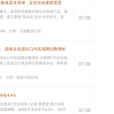
雪集体卖冰淇淋，定价比自家奶茶贵
26年夏天，新茶饮品牌集体推出冰淇淋产品，成
，霸王茶姬“茶拉朵”定价18至26元，喜
07-28
186
分类：
大的配资公司
业、国有企业进出口均实现两位数增长
进出口均实现两位数增长 中新网7月23日电
年商务工作及运行情况举行新闻发布会。商务部
07-28
53
分类：
炒股10倍杠杆
在4.4%
社悉尼7月23日电 (记者 薄雯雯)澳大利亚
因素调整，该国6月失业率为4.4%，与5月
07-28