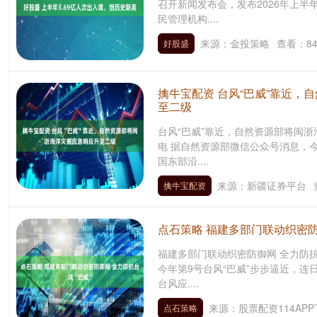
召开新闻发布会，发布2026年上半
民管理机构....
来源：金投策略
查看：
8
好股盛
擒牛宝配资 台风“巴威”靠近，
至二级
台风“巴威”靠近，自然资源部将闽浙
电 据自然资源部微信公众号消息，今
国东部沿....
来源：新疆证券平台
擒牛宝配资
点石策略 福建多部门联动织密防
福建多部门联动织密防御网 全力防抗台
今年第9号台风“巴威”步步逼近，
台风应....
来源：股票配资114AP
点石策略