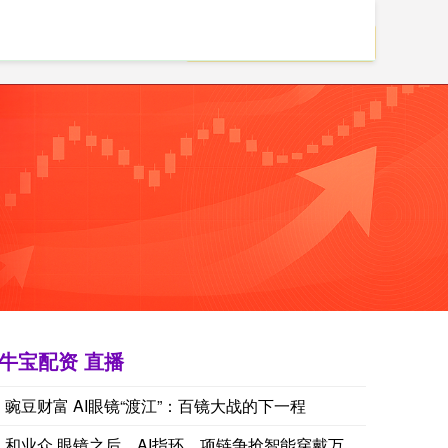
大的配资公司
牛宝配资 直播
特朗普：最高法院必须彻底推翻法院就宴会厅案作出的裁决。 
豌豆财富 AI眼镜“渡江”：百镜大战的下一程
和业众 眼镜之后，AI指环、项链争抢智能穿戴万亿风口