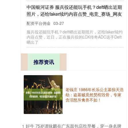
中国银河证券 服兵役还能玩手机？deft晒出近期
照片，还给faker续约内容点赞_电竞_赛场_网友
配资平台佣金
03-27
服兵役还能玩手机？deft晒出近期照片，还给faker续约
内容点赞，近日，正在服兵役的LCK传奇ADC选手Deft
晒出了
推荐资讯
老钱庄 1986年长乐公主墓惊天浩
劫：盗墓贼竟然焚棺毁骨，专家
含泪怒斥禽兽不如！
​好牛 75岁谭咏麟在广东面包店吃早餐，穿一身名牌
1