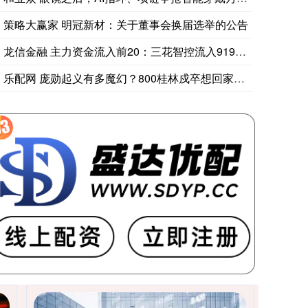
策略大赢家 明冠新材：关于董事会换届选举的公告
龙信金融 主力资金流入前20：三花智控流入919亿元、汇川技
乐配网 庞勋起义有多魔幻？800桂林戍卒想回家，竟引发20万