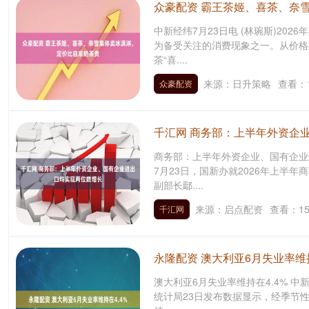
众豪配资 霸王茶姬、喜茶、奈
中新经纬7月23日电 (林琬斯)20
为备受关注的消费现象之一。从价格看
茶“喜....
来源：日升策略
查看：
众豪配资
千汇网 商务部：上半年外资企
商务部：上半年外资企业、国有企业
7月23日，国新办就2026年上半
副部长鄢....
来源：启点配资
查看：
1
千汇网
永隆配资 澳大利亚6月失业率维持
澳大利亚6月失业率维持在4.4% 中新
统计局23日发布数据显示，经季节性