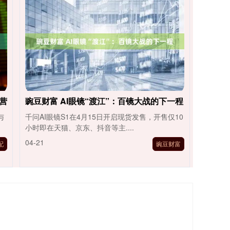
营
豌豆财富 AI眼镜“渡江”：百镜大战的下一程
与
千问AI眼镜S1在4月15日开启现货发售，开售仅10
小时即在天猫、京东、抖音等主....
04-21
配
豌豆财富