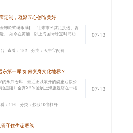
珠宝定制，凝聚匠心创造美好
金饰款式琳琅满目，往来市民驻足挑选、咨
漫。 如今在黄浦，以上海国际珠宝时尚功
07-13
平台
查看：
182
分类：
天牛宝配资
远东第一库”如何变身文化地标？
6岁的永兴仓库，最近正以敞开的姿态迎接公
秦始皇陵》全真XR体验展上海旗舰店在一楼
07-13
查看：
116
分类：
炒股10倍杠杆
监管守住生态底线