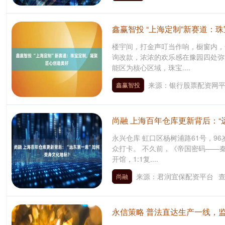
鑫赢智投 “上海定制”新赛道：
楼宇间，打金声叮当作响，橱窗内，
询改款，浓浓的欢乐感在豫园四处弥
能区为核心区域，珠宝....
来源：银行股票配资网
鑫赢智投
尚融 上海百年仓库更新背后：“
永兴仓库 虹口区杨树浦路61号，9
众打卡。 不久前，《帝国密码——
开馆，1:1复....
来源：君润宜保配资平台
尚融
永信策略 普法直达生产一线，